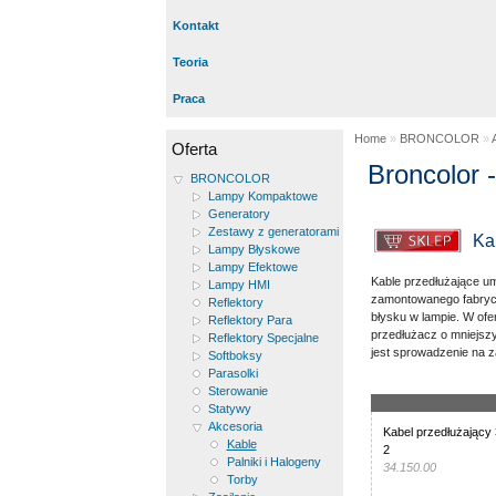
Kontakt
Teoria
Praca
Home
»
BRONCOLOR
»
Oferta
Broncolor 
BRONCOLOR
Lampy Kompaktowe
Generatory
Zestawy z generatorami
Ka
Lampy Błyskowe
Lampy Efektowe
Kable przedłużające um
Lampy HMI
zamontowanego fabrycz
Reflektory
błysku w lampie. W ofe
Reflektory Para
przedłużacz o mniejsz
Reflektory Specjalne
jest sprowadzenie na z
Softboksy
Parasolki
Sterowanie
Statywy
Akcesoria
Kabel przedłużający 
Kable
2
Palniki i Halogeny
34.150.00
Torby