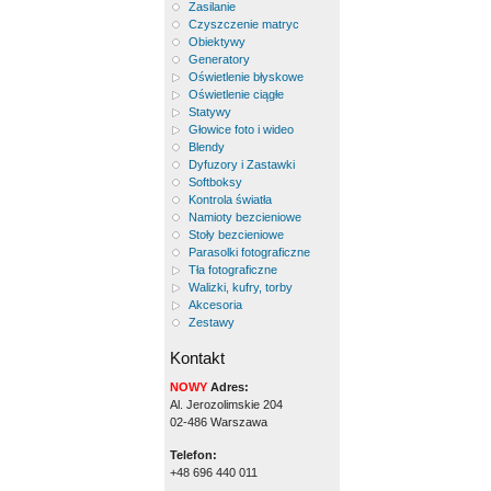
Zasilanie
Czyszczenie matryc
Obiektywy
Generatory
Oświetlenie błyskowe
Oświetlenie ciągłe
Statywy
Głowice foto i wideo
Blendy
Dyfuzory i Zastawki
Softboksy
Kontrola światła
Namioty bezcieniowe
Stoły bezcieniowe
Parasolki fotograficzne
Tła fotograficzne
Walizki, kufry, torby
Akcesoria
Zestawy
Kontakt
NOWY
Adres:
Al. Jerozolimskie 204
02-486 Warszawa
Telefon:
+48 696 440 011