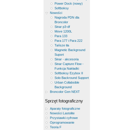
Power Dock (nowy)
Softboksy
Nowości
Nagroda PDN dla
Broncolor
Sinar p3-df
Move 1200L
Para 133
Para 177 i Para 222
Tańsze tła
Magnetic Background
Suport
Sinar - akcesoria
Sinar Capture Flow -
Funkcja Nakładki
Softboksy Ezybox II
Solo Backround Support
Urban Collabsible
Background
Broncolor Gen NEXT
Sprzęt fotograficzny
Aparaty fotograficzne
Nowości Lastolite
Przystawki cyfrowe
Oprogramowanie
Teoria F