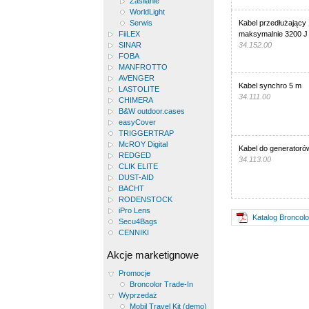
Zasilanie
WorldLight
Serwis
Kabel przedłużający
FiiLEX
maksymalnie 3200 J
SINAR
34.152.00
FOBA
MANFROTTO
AVENGER
Kabel synchro 5 m
LASTOLITE
34.111.00
CHIMERA
B&W outdoor.cases
easyCover
TRIGGERTRAP
McROY Digital
Kabel do generatoró
REDGED
34.113.00
CLIK ELITE
DUST-AID
BACHT
RODENSTOCK
iPro Lens
Katalog Broncolo
Secu4Bags
CENNIKI
Akcje marketignowe
Promocje
Broncolor Trade-In
Wyprzedaż
Mobil Travel Kit (demo)