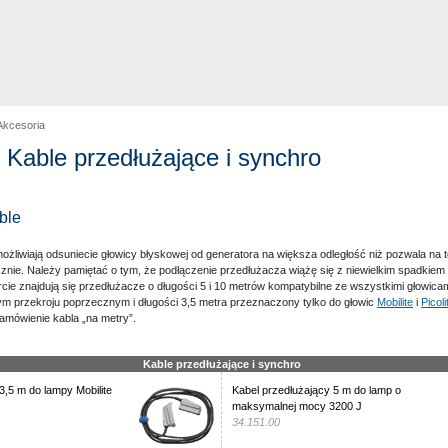
Akcesoria
- Kable przedłużające i synchro
ble
ożliwiają odsuniecie głowicy błyskowej od generatora na większa odległość niż pozwala na t
nie. Należy pamiętać o tym, że podłączenie przedłużacza wiążę się z niewielkim spadkiem 
rcie znajdują się przedłużacze o długości 5 i 10 metrów kompatybilne ze wszystkimi głowica
ym przekroju poprzecznym i długości 3,5 metra przeznaczony tylko do głowic
Mobilite
i
Picoli
amówienie kabla „na metry”.
Kable przedłużające i synchro
3,5 m do lampy Mobilite
Kabel przedłużający 5 m do lamp o
maksymalnej mocy 3200 J
34.151.00