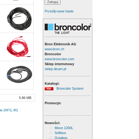
Prześlij nowe hasło
Bron Elektronik AG
www.bron.ch
Broncolor
www.broncolor.com
Sklep internetowy
sklep.dicam.pl
Katalogi:
Broncolor System
5.86 MB
Promocje:
ie (RFS, IR)
Nowości:
Move 1200L
Softbox
Octabox