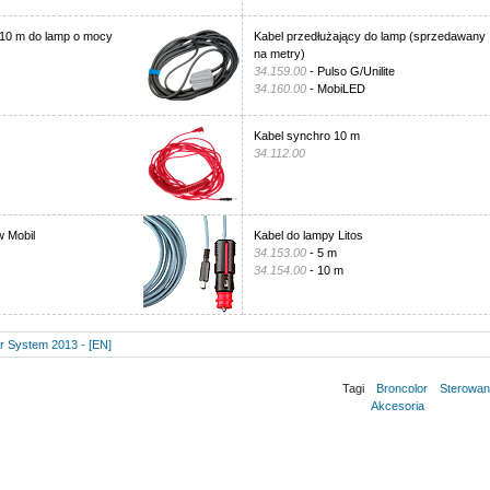
 10 m do lamp o mocy
Kabel przedłużający do lamp (sprzedawany
na metry)
34.159.00
- Pulso G/Unilite
34.160.00
- MobiLED
Kabel synchro 10 m
34.112.00
w Mobil
Kabel do lampy Litos
34.153.00
- 5 m
34.154.00
- 10 m
r System 2013 - [EN]
Tagi
Broncolor
Sterowan
Akcesoria