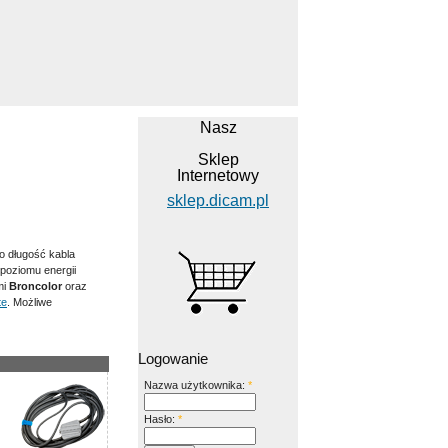
Nasz
Sklep
Internetowy
sklep.dicam.pl
o długość kabla
poziomu energii
mi
Broncolor
oraz
te
. Możliwe
Logowanie
Nazwa użytkownika:
*
Hasło:
*