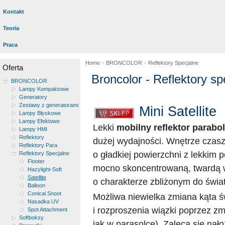
Kontakt
Teoria
Praca
Home
»
BRONCOLOR
»
Reflektory Specjalne
Oferta
Broncolor - Reflektory spe
BRONCOLOR
Lampy Kompaktowe
Generatory
Zestawy z generatorami
Mini Satellite
Lampy Błyskowe
Lampy Efektowe
Lekki
mobilny reflektor parabo
Lampy HMI
Reflektory
dużej wydajności. Wnętrze czasz
Reflektory Para
o gładkiej powierzchni z lekkim 
Reflektory Specjalne
Flooter
mocno skoncentrowaną, twardą w
Hazylight-Soft
Satellite
o charakterze zbliżonym do świa
Balloon
Conical Snoot
Możliwa niewielka zmiana kąta ś
Nasadka UV
i rozproszenia wiązki poprzez z
Spot Attachment
Softboksy
jak w parasolce). Zaleca się nał