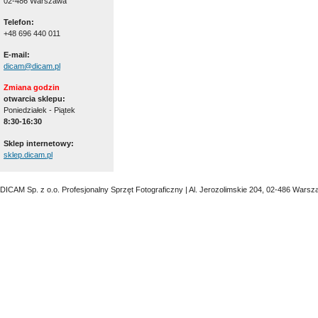
02-486 Warszawa
Telefon:
+48 696 440 011
E-mail:
dicam@dicam.pl
Zmiana godzin
otwarcia sklepu:
Poniedziałek - Piątek
8:30-16:30
Sklep internetowy:
sklep.dicam.pl
DICAM Sp. z o.o. Profesjonalny Sprzęt Fotograficzny | Al. Jerozolimskie 204, 02-486 Warsz