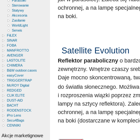
Parasolki
Sterowanie
ochronnej, a na lampę specjalne
Statywy
na boki.
Akcesoria
Zasilanie
WorldLight
Serwis
FiiLEX
SINAR
FOBA
Satellite Evolution
MANFROTTO
AVENGER
Reflektor paraboliczny
o bardz
LASTOLITE
CHIMERA
zewnętrzny. Wnętrze czaszy srebr
B&W outdoor.cases
easyCover
Daje mocno skoncentrowaną, twa
TRIGGERTRAP
McROY Digital
do światła słonecznego. Możliwa
REDGED
i rozproszenia wiązki poprzez z
CLIK ELITE
DUST-AID
lampy na sztycy reflektora). Zale
BACHT
RODENSTOCK
ochronnej, a na lampę specjalne
iPro Lens
na boki (dostarczane w kompleci
Secu4Bags
CENNIKI
Akcje marketignowe