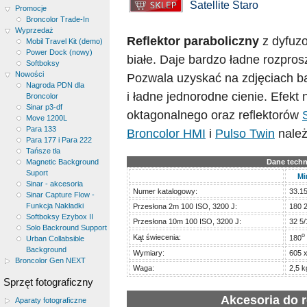
Satellite Staro
Promocje
Broncolor Trade-In
Wyprzedaż
Reflektor paraboliczny
z dyfuz
Mobil Travel Kit (demo)
Power Dock (nowy)
białe. Daje bardzo ładne rozpros
Softboksy
Nowości
Pozwala uzyskać na zdjęciach b
Nagroda PDN dla
i ładne jednorodne cienie. Efekt
Broncolor
Sinar p3-df
oktagonalnego oraz reflektorów
Move 1200L
Para 133
Broncolor HMI
i
Pulso Twin
należ
Para 177 i Para 222
Tańsze tła
Magnetic Background
Dane techni
Suport
Mi
Sinar - akcesoria
Numer katalogowy:
33.1
Sinar Capture Flow -
Funkcja Nakładki
Przesłona 2m 100 ISO, 3200 J:
180 
Softboksy Ezybox II
Przesłona 10m 100 ISO, 3200 J:
32 5/
Solo Backround Support
o
Kąt świecenia:
180
Urban Collabsible
Background
Wymiary:
605 
Broncolor Gen NEXT
Waga:
2,5 k
Sprzęt fotograficzny
Akcesoria do r
Aparaty fotograficzne