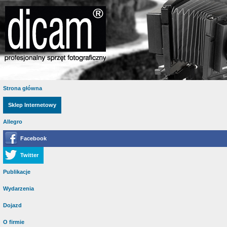
Strona główna
Sklep Internetowy
Allegro
Facebook
Twitter
Publikacje
Wydarzenia
Dojazd
O firmie