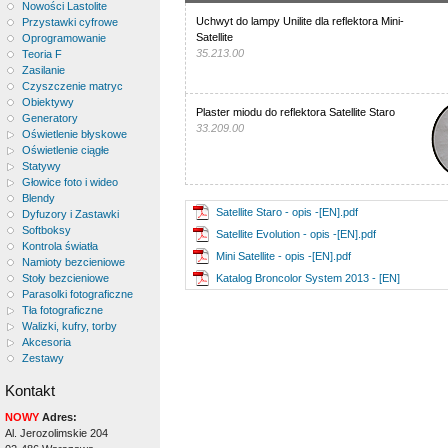
Nowości Lastolite
Uchwyt do lampy Unilite dla reflektora Mini-
Przystawki cyfrowe
Satellite
Oprogramowanie
35.213.00
Teoria F
Zasilanie
Czyszczenie matryc
Obiektywy
Plaster miodu do reflektora Satellite Staro
Generatory
33.209.00
Oświetlenie błyskowe
Oświetlenie ciągłe
Statywy
Głowice foto i wideo
Blendy
Satellite Staro - opis -[EN].pdf
Dyfuzory i Zastawki
Softboksy
Satellite Evolution - opis -[EN].pdf
Kontrola światła
Mini Satellite - opis -[EN].pdf
Namioty bezcieniowe
Katalog Broncolor System 2013 - [EN]
Stoły bezcieniowe
Parasolki fotograficzne
Tła fotograficzne
Walizki, kufry, torby
Akcesoria
Zestawy
Kontakt
NOWY
Adres:
Al. Jerozolimskie 204