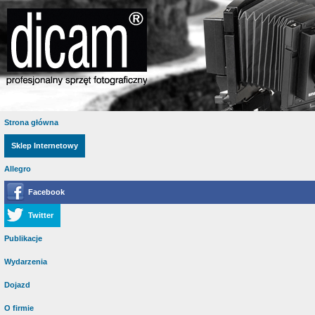
Strona główna
Sklep Internetowy
Allegro
Facebook
Twitter
Publikacje
Wydarzenia
Dojazd
O firmie