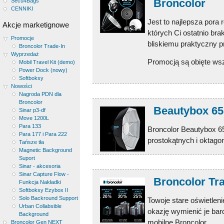
Broncolor
Secu4Bags
CENNIKI
Jest to najlepsza pora
Akcje marketignowe
których Ci ostatnio bra
Promocje
bliskiemu praktyczny p
Broncolor Trade-In
Wyprzedaż
Promocją są obięte wsz
Mobil Travel Kit (demo)
Power Dock (nowy)
Softboksy
Nowości
Nagroda PDN dla
Broncolor
Beautybox 65
Sinar p3-df
Move 1200L
Para 133
Broncolor Beautybox 65
Para 177 i Para 222
prostokątnych i oktagon
Tańsze tła
Magnetic Background
Suport
Sinar - akcesoria
Sinar Capture Flow -
Broncolor T
Funkcja Nakładki
Softboksy Ezybox II
Solo Backround Support
Towoje stare oświetleni
Urban Collabsible
okazję wymienić je bard
Background
mobilne Broncolor.
Broncolor Gen NEXT