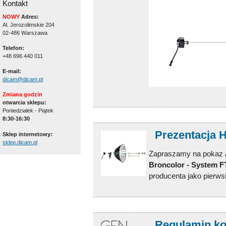
Kontakt
NOWY
Adres:
Al. Jerozolimskie 204
02-486 Warszawa
Telefon:
+48 696 440 011
E-mail:
dicam@dicam.pl
Zmiana godzin
otwarcia sklepu:
Poniedziałek - Piątek
8:30-16:30
Prezentacja 
Sklep internetowy:
sklep.dicam.pl
Zapraszamy na pokaz /
Broncolor - System FT
producenta jako pierws
Regulamin k