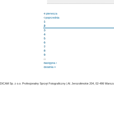
« pierwsza
‹ poprzednia
1
2
3
4
5
6
7
8
9
…
następna ›
ostatnia »
DICAM Sp. z o.o. Profesjonalny Sprzęt Fotograficzny | Al. Jerozolimskie 204, 02-486 Warsz