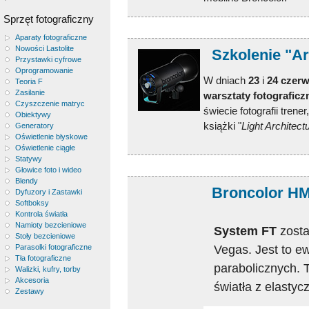
Sprzęt fotograficzny
Aparaty fotograficzne
Nowości Lastolite
Szkolenie "Ar
Przystawki cyfrowe
Oprogramowanie
W dniach
23
i
24 czerw
Teoria F
Zasilanie
warsztaty fotograficz
Czyszczenie matryc
świecie fotografii trene
Obiektywy
książki "
Light Architect
Generatory
Oświetlenie błyskowe
Oświetlenie ciągłe
Statywy
Głowice foto i wideo
Blendy
Broncolor HM
Dyfuzory i Zastawki
Softboksy
Kontrola światła
Namioty bezcieniowe
System FT
zosta
Stoły bezcieniowe
Vegas. Jest to ew
Parasolki fotograficzne
Tła fotograficzne
parabolicznych. 
Walizki, kufry, torby
Akcesoria
światła z elastyc
Zestawy