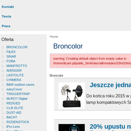
Kontakt
Teoria
Praca
Home
Oferta
Broncolor
BRONCOLOR
FiiLEX
SINAR
warning: Creating default object from empty value in
FOBA
/home/dicam.pl/public_html/sites/all/modules/i18n/i18
MANFROTTO
AVENGER
LASTOLITE
Broncolor
CHIMERA
Jeszcze jedn
B&W outdoor.cases
easyCover
TRIGGERTRAP
Do końca roku 2015 w 
McROY Digital
lamp kompaktowych Sir
REDGED
CLIK ELITE
DUST-AID
BACHT
RODENSTOCK
20% upustu n
iPro Lens